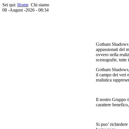
Sei qui:
Home
Chi siamo
08 -August -2026 - 08:34
Gotham Shadows è u
appassionati del 
ovvero nella realiz
scenografie, tutte 
Gotham Shadows, d
il campo dei veri e
realistica rappres
Il nostro Gruppo me
carattere benefico
Si puo’ richiedere